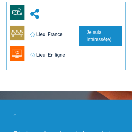
Je suis
Lieu: France
intéressé(e)
Lieu: En ligne
"
"