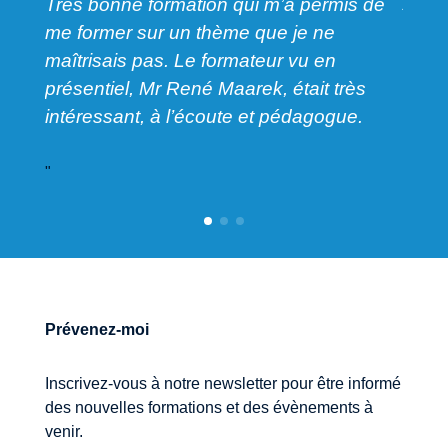
Au to
Très bonne formation qui m’a permis de
m’a 
me former sur un thème que je ne
enje
maîtrisais pas. Le formateur vu en
présentiel, Mr René Maarek, était très
intéressant, à l’écoute et pédagogue.
"
"
Prévenez-moi
Inscrivez-vous à notre newsletter pour être informé
des nouvelles formations et des évènements à
venir.