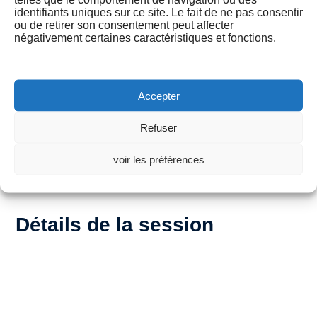
identifiants uniques sur ce site. Le fait de ne pas consentir
ou de retirer son consentement peut affecter
négativement certaines caractéristiques et fonctions.
Formation accessible aux personnes en
situation de handicap, nous contacter pour toutes
Accepter
demandes particulières.
Refuser
Par : Téléphone au : 01.84.60.88.22
voir les préférences
formation@quiz-coach.com
Par mail sur :
Détails de la session