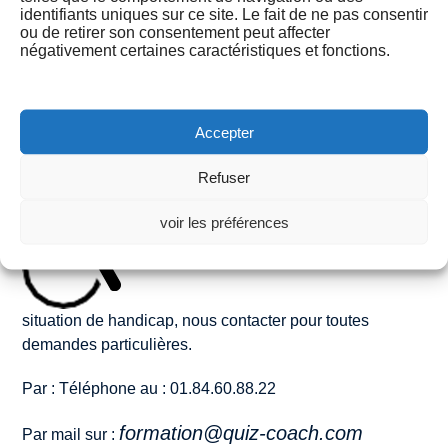
Pour en savoir plus sur les options de financement de la
identifiants uniques sur ce site. Le fait de ne pas consentir
ou de retirer son consentement peut affecter
formation, cliquez ici
lien.
négativement certaines caractéristiques et fonctions.
Pour toute assistance ou support, cliquez ici
lien
et nous
serons ravis de vous aider !
Accepter
Refuser
voir les préférences
Formation accessible aux personnes en
situation de handicap, nous contacter pour toutes
demandes particulières.
Par : Téléphone au : 01.84.60.88.22
formation@quiz-coach.com
Par mail sur :