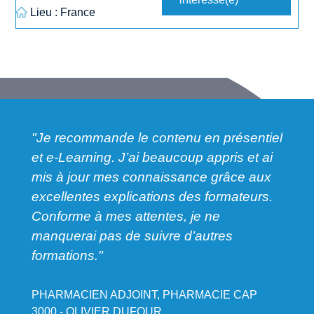
Lieu : France
"Je recommande le contenu en présentiel
et e-Learning. J’ai beaucoup appris et ai
 à
"Form
mis à jour mes connaissance grâce aux
suivr
excellentes explications des formateurs.
forma
Conforme à mes attentes, je ne
atten
manquerai pas de suivre d’autres
formations."
DU
PHAR
CARR
PHARMACIEN ADJOINT, PHARMACIE CAP
3000 - OLIVIER DUFOUR