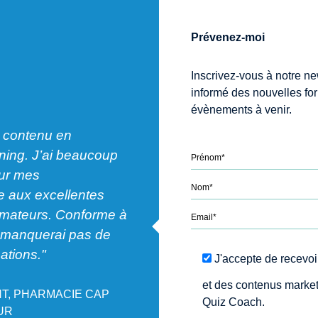
Prévenez-moi
Inscrivez-vous à notre ne
informé des nouvelles fo
évènements à venir.
 contenu en
rning. J’ai beaucoup
"Formation professionnelle agr
our mes
suivre. Je suis très satisfait par
 aux excellentes
formation de qualité adaptée à
ormateurs. Conforme à
attentes."
e manquerai pas de
Please leave this field em
ations."
J'accepte de recevo
PHARMACIEN TITULAIRE, PHARM
CARRÉ SÉNART - ADRIEN SOUME
et des contenus market
T, PHARMACIE CAP
Quiz Coach.
OUR