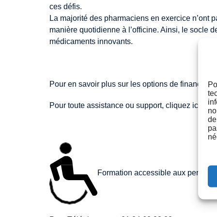
ces défis.
La majorité des pharmaciens en exercice n’ont pas
manière quotidienne à l’officine. Ainsi, le socl
médicaments innovants.
Pour en savoir plus sur les options de financemen
Po
te
in
Pour toute assistance ou support, cliquez ici
lien
no
de
pa
né
Formation accessible aux personne