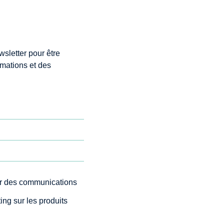
wsletter pour être
rmations et des
"Je recommande le contenu en
présentiel et e-Learning. J’ai beaucoup
éable à
appris et ai mis à jour mes
 cette
connaissance grâce aux excellentes
 mes
explications des formateurs. Conforme à
mes attentes, je ne manquerai pas de
pty.
suivre d’autres formations."
ir des communications
ACIE DU
T
ing sur les produits
PHARMACIEN ADJOINT, PHARMACIE CAP
3000 - OLIVIER DUFOUR