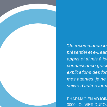
"Je recommande le
présentiel et e-Lea
ion professionnelle agréable à
appris et ai mis à j
Je suis très satisfait par cette
connaissance grâce
on de qualité adaptée à mes
explications des f
."
mes attentes, je n
suivre d’autres form
CIEN TITULAIRE, PHARMACIE DU
SÉNART - ADRIEN SOUMET
PHARMACIEN ADJOIN
3000 - OLIVIER DUF