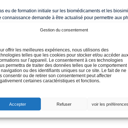
 eu de formation initiale sur les biomédicaments et les biosimil
e de connaissance demande à être actualisé pour permettre aux p
Gestion du consentement
t de la formation, cliquez ici
lien.
ur offrir les meilleures expériences, nous utilisons des
chnologies telles que les cookies pour stocker et/ou accéder au
formations sur l'appareil. Le consentement à ces technologies
et nous serons ravis de vous aider !
us permettra de traiter des données telles que le comportement
 navigation ou des identifiants uniques sur ce site. Le fait de ne
s consentir ou de retirer son consentement peut affecter
gativement certaines caractéristiques et fonctions.
s en situation de handicap, nous contacter pour toutes demande
Accepter
Refuser
voir les préférence