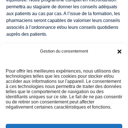
permettra au stagiaire de donner les conseils adéquats
aux patients au cas par cas. A l’issue de la formation, les
pharmaciens seront capables de valoriser leurs conseils
associés à l’ordonnance et/ou leurs conseils quotidiens
auprès des patients.
[PHA_017]
Programme de la formation :
Gestion du consentement
Micronutrition en officine – Module 2 Les
notions importantes dans la prise en charge
thérapeutique du patient en micronutrition
Pour offrir les meilleures expériences, nous utilisons des
technologies telles que les cookies pour stocker et/ou
accéder aux informations sur l'appareil. Le consentement
à ces technologies nous permettra de traiter des données
telles que le comportement de navigation ou des
Satisfaction :
identifiants uniques sur ce site. Le fait de ne pas consentir
ou de retirer son consentement peut affecter
négativement certaines caractéristiques et fonctions.