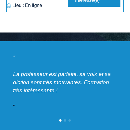
intéressé(e)
Lieu : En ligne
"
"
L
a professeur est parfaite, sa voix et sa
Modul
diction sont très motivantes. Formation
natur
très intéressante
!
pour
"
"