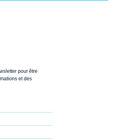
wsletter pour être
rmations et des
"Je recommande le contenu en
présentiel et e-Learning. J’ai beaucoup
éable à
appris et ai mis à jour mes
 cette
connaissance grâce aux excellentes
 mes
explications des formateurs. Conforme à