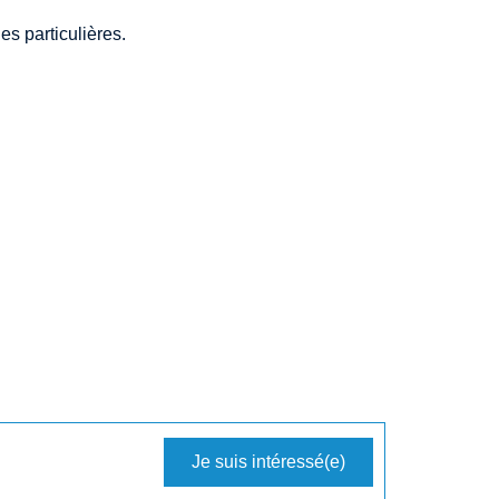
s particulières.
Je suis intéressé(e)