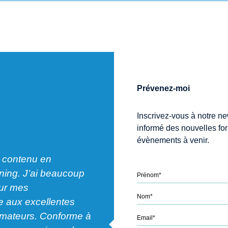
Prévenez-moi
Inscrivez-vous à notre ne
informé des nouvelles fo
évènements à venir.
 contenu en
rning. J’ai beaucoup
"Formation professionnelle agr
our mes
suivre. Je suis très satisfait par
 aux excellentes
formation de qualité adaptée à
ormateurs. Conforme à
attentes."