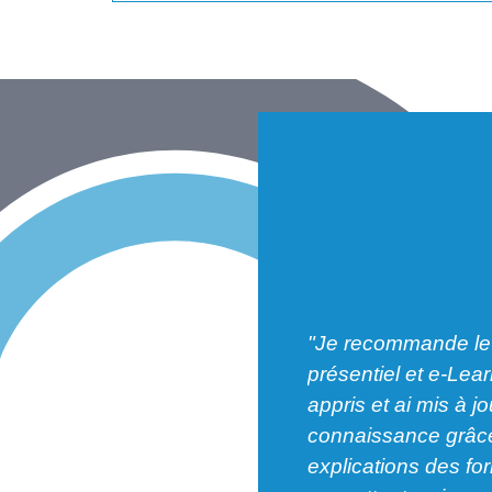
"Je recommande le
présentiel et e-Lea
ion professionnelle agréable à
appris et ai mis à j
Je suis très satisfait par cette
connaissance grâce
on de qualité adaptée à mes
explications des f
."