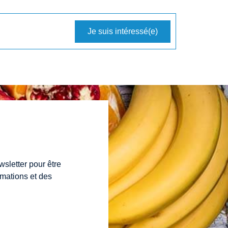
Je suis intéressé(e)
wsletter pour être
rmations et des
"
La
"