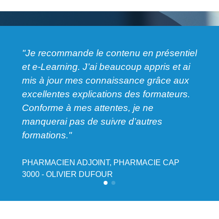
"Je recommande le contenu en présentiel
et e-Learning. J’ai beaucoup appris et ai
 à
"Form
mis à jour mes connaissance grâce aux
suivr
excellentes explications des formateurs.
forma
Conforme à mes attentes, je ne
atten
manquerai pas de suivre d’autres
formations."
DU
PHAR
CARR
PHARMACIEN ADJOINT, PHARMACIE CAP
3000 - OLIVIER DUFOUR