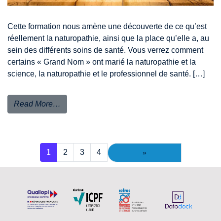
Cette formation nous amène une découverte de ce qu’est
réellement la naturopathie, ainsi que la place qu’elle a, au
sein des différents soins de santé. Vous verrez comment
certains « Grand Nom » ont marié la naturopathie et la
science, la naturopathie et le professionnel de santé. […]
Read More…
Posts navigation
1
2
3
4
»