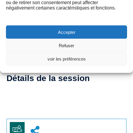
Formation accessible aux personnes en
ou de retirer son consentement peut affecter
négativement certaines caractéristiques et fonctions.
situation de handicap, nous contacter pour toutes
demandes particulières.
Accepter
Par : Téléphone au : 01.84.60.88.22
Refuser
formation@quiz-coach.com
Par mail sur :
voir les préférences
Détails de la session